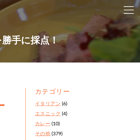
を勝手に採点！
カテゴリー
。
イタリアン
(6)
エスニック
(4)
カレー
(10)
その他
(379)