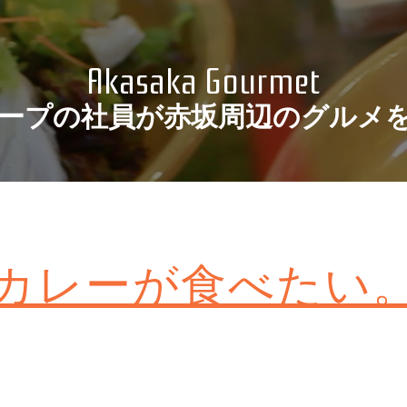
Access
Akasaka Gourmet
Recruit
ープの社員が
赤坂周辺のグルメ
社員の一日
privacypolicy
Sitemap
カレーが食べたい