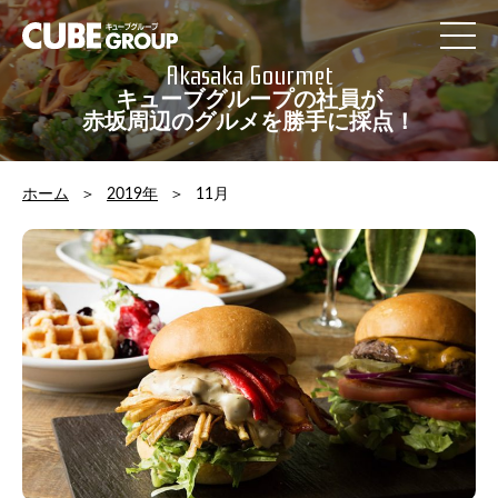
Contact
Access
Akasaka Gourmet
Recruit
キューブグループの社員が
社員の一日
赤坂周辺のグルメを勝手に採点！
privacypolicy
Sitemap
ホーム
2019年
11月