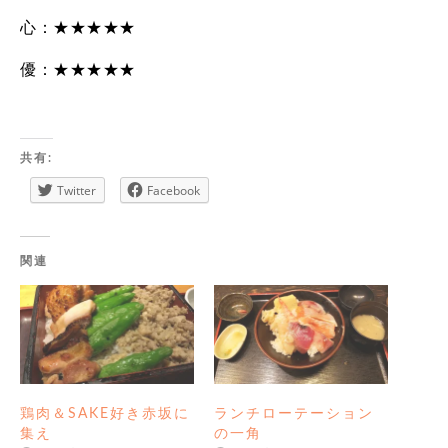
心：★★★★★
優：★★★★★
共有:
Twitter
Facebook
関連
鶏肉＆SAKE好き赤坂に
ランチローテーション
集え
の一角