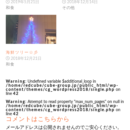
2019年5月21日
2018年12月14日
和食
その他
海鮮ツリー☆彡
2018年12月21日
和食
Warning
: Undefined variable $additional_loop in
/home/redcube/cube-group.jp/public_html/wp-
content/themes/cg_wordpress2018/single.php
on
line
42
Warning
: Attempt to read property "max_num_pages" on null in
/home/redcube/cube-group.jp/public_html/wp-
content/themes/cg_wordpress2018/single.php
on
line
42
コメントはこちらから
メールアドレスは公開されませんのでご安心ください。