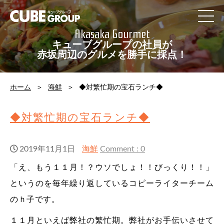
Contact
Access
Akasaka Gourmet
Recruit
キューブグループの社員が
社員の一日
赤坂周辺のグルメを勝手に採点！
privacypolicy
Sitemap
ホーム
海鮮
◆対繁忙期の宝石ランチ◆
◆対繁忙期の宝石ランチ◆
2019年11月1日
海鮮
Comment : 0
「え、もう１１月！？ウソでしょ！！びっくり！！」
というのを毎年繰り返しているコピーライターチーム
のｈ子です。
１１月といえば弊社の繁忙期。弊社がお手伝いさせて