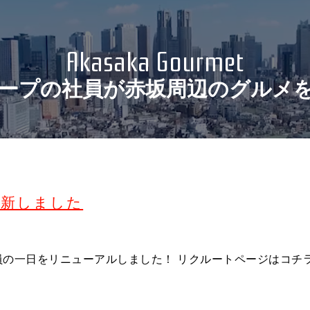
Access
Akasaka Gourmet
Recruit
ープの社員が
赤坂周辺のグルメ
社員の一日
privacypolicy
Sitemap
更新しました
員の一日をリニューアルしました！ リクルートページはコチ