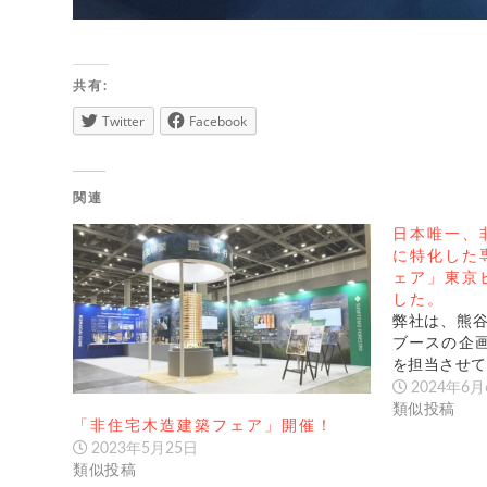
共有:
Twitter
Facebook
関連
日本唯一、
に特化した
ェア」東京
した。
弊社は、熊谷
ブースの企
を担当させて
2024年6月
類似投稿
「非住宅木造建築フェア」開催！
2023年5月25日
類似投稿