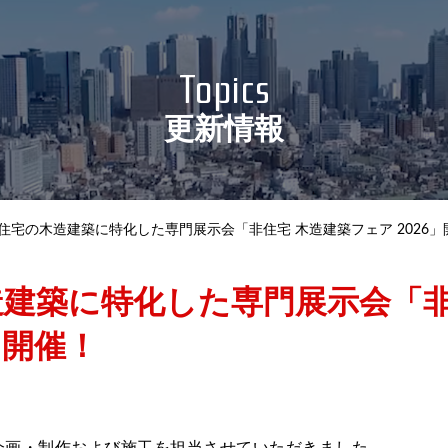
Access
Topics
Recruit
更新情報
社員の一日
privacypolicy
Sitemap
住宅の木造建築に特化した専門展示会「非住宅 木造建築フェア 2026」
造建築に特化した専門展示会「
」開催！