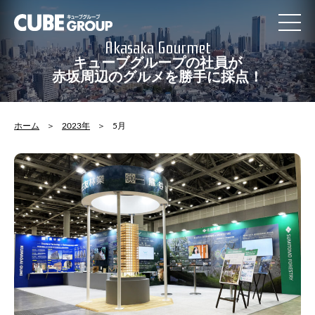
Contact
Access
Akasaka Gourmet
Recruit
キューブグループの社員が
社員の一日
赤坂周辺のグルメを勝手に採点！
privacypolicy
Sitemap
ホーム
2023年
5月