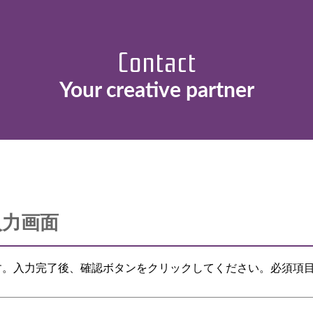
Access
Contact
Recruit
Your creative
partner
社員の一日
privacypolicy
Sitemap
入力画面
す。入力完了後、確認ボタンをクリックしてください。必須項