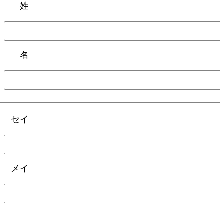
姓
名
セイ
メイ