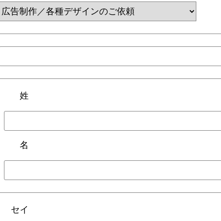
姓
名
セイ